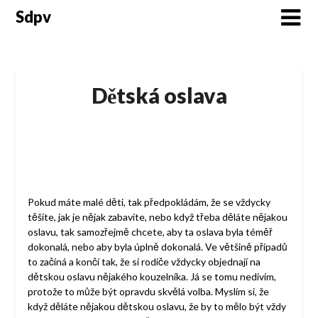
Skip
Sdpv
to
content
Dětská oslava
Pokud máte malé děti, tak předpokládám, že se vždycky
těšíte, jak je nějak zabavíte, nebo když třeba děláte nějakou
oslavu, tak samozřejmě chcete, aby ta oslava byla téměř
dokonalá, nebo aby byla úplně dokonalá. Ve většině případů
to začíná a končí tak, že si rodiče vždycky objednají na
dětskou oslavu nějakého kouzelníka. Já se tomu nedivím,
protože to může být opravdu skvělá volba. Myslím si, že
když děláte nějakou dětskou oslavu, že by to mělo být vždy