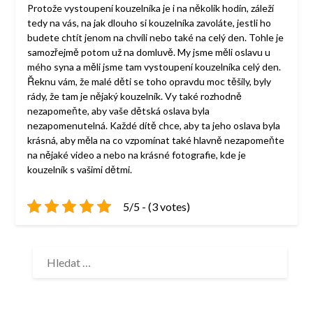
Protože vystoupení kouzelníka je i na několik hodin, záleží
tedy na vás, na jak dlouho si kouzelníka zavoláte, jestli ho
budete chtít jenom na chvíli nebo také na celý den. Tohle je
samozřejmě potom už na domluvě. My jsme měli oslavu u
mého syna a měli jsme tam vystoupení kouzelníka celý den.
Řeknu vám, že malé děti se toho opravdu moc těšily, byly
rády, že tam je nějaký kouzelník. Vy také rozhodně
nezapomeňte, aby vaše dětská oslava byla
nezapomenutelná. Každé dítě chce, aby ta jeho oslava byla
krásná, aby měla na co vzpomínat také hlavně nezapomeňte
na nějaké video a nebo na krásné fotografie, kde je
kouzelník s vašimi dětmi.
5/5 - (3 votes)
VYHLEDÁVÁNÍ