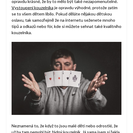
opravdu krásné, že by to mělo být také nezapomenutelné.
Vystoupení kouzelníka
je opravdu výhodné, protože zatím
se to všem dětem líbilo. Pokud děláte nějakou dětskou
oslavu, tak samozřejmě že na internetu seženete mnoho
tipů a odkazů nebo fór, kde si můžete sehnat také kvalitního
kouzelníka.
Neznamená to, že když to jsou malé děti nebo odrostlé, že
už by tam nemohl být žádný kouzelník. Já sama jsem si řekla,