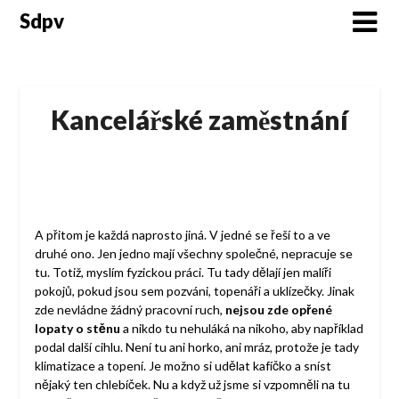
Skip
Sdpv
to
content
Kancelářské zaměstnání
A přitom je každá naprosto jiná. V jedné se řeší to a ve
druhé ono. Jen jedno mají všechny společné, nepracuje se
tu. Totiž, myslím fyzickou práci. Tu tady dělají jen malíři
pokojů, pokud jsou sem pozváni, topenáři a uklízečky. Jinak
zde nevládne žádný pracovní ruch,
nejsou zde opřené
lopaty o stěnu
a nikdo tu nehuláká na nikoho, aby například
podal další cihlu. Není tu ani horko, ani mráz, protože je tady
klimatizace a topení. Je možno si udělat kafíčko a sníst
nějaký ten chlebíček. Nu a když už jsme si vzpomněli na tu