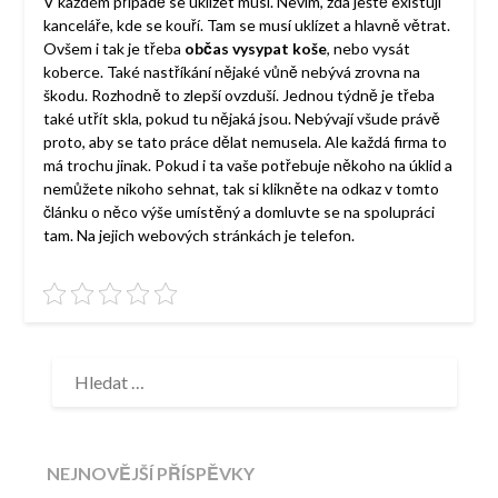
V každém případě se uklízet musí. Nevím, zda ještě existují
kanceláře, kde se kouří. Tam se musí uklízet a hlavně větrat.
Ovšem i tak je třeba
občas vysypat koše
, nebo vysát
koberce. Také nastříkání nějaké vůně nebývá zrovna na
škodu. Rozhodně to zlepší ovzduší. Jednou týdně je třeba
také utřít skla, pokud tu nějaká jsou. Nebývají všude právě
proto, aby se tato práce dělat nemusela. Ale každá firma to
má trochu jinak. Pokud i ta vaše potřebuje někoho na úklid a
nemůžete nikoho sehnat, tak si klikněte na odkaz v tomto
článku o něco výše umístěný a domluvte se na spolupráci
tam. Na jejich webových stránkách je telefon.
VYHLEDÁVÁNÍ
NEJNOVĚJŠÍ PŘÍSPĚVKY