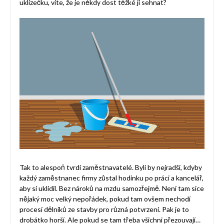
uklízečku, víte, že je někdy dost těžké ji sehnat?
Tak to alespoň tvrdí zaměstnavatelé. Byli by nejradši, kdyby
každý zaměstnanec firmy zůstal hodinku po práci a kancelář,
aby si uklidil. Bez nároků na mzdu samozřejmě. Není tam sice
nějaký moc velký nepořádek, pokud tam ovšem nechodí
procesí dělníků ze stavby pro různá potvrzení. Pak je to
drobátko horší. Ale pokud se tam třeba všichni přezouvají…