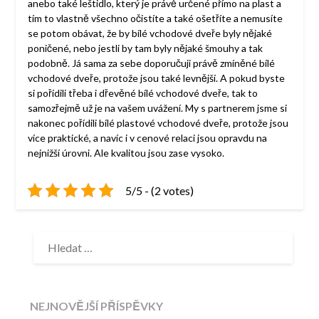
anebo také leštidlo, který je právě určené přímo na plast a
tím to vlastně všechno očistíte a také ošetříte a nemusíte
se potom obávat, že by bílé vchodové dveře byly nějaké
poničené, nebo jestli by tam byly nějaké šmouhy a tak
podobně. Já sama za sebe doporučuji právě zmíněné bílé
vchodové dveře, protože jsou také levnější. A pokud byste
si pořídili třeba i dřevěné bílé vchodové dveře, tak to
samozřejmě už je na vašem uvážení. My s partnerem jsme si
nakonec pořídili bílé plastové vchodové dveře, protože jsou
více praktické, a navíc i v cenové relaci jsou opravdu na
nejnižší úrovni. Ale kvalitou jsou zase vysoko.
5/5 - (2 votes)
VYHLEDÁVÁNÍ
NEJNOVĚJŠÍ PŘÍSPĚVKY