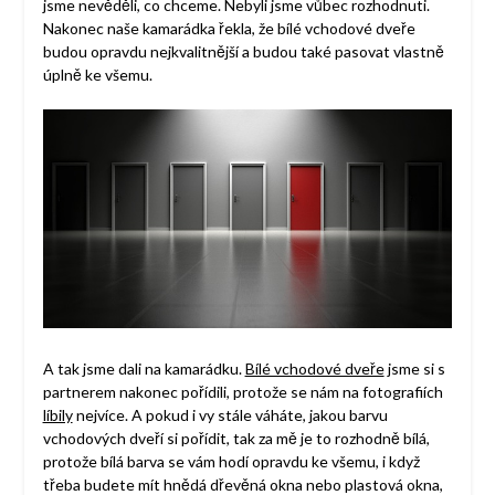
jsme nevěděli, co chceme. Nebyli jsme vůbec rozhodnuti.
Nakonec naše kamarádka řekla, že bílé vchodové dveře
budou opravdu nejkvalitnější a budou také pasovat vlastně
úplně ke všemu.
A tak jsme dali na kamarádku.
Bílé vchodové dveře
jsme si s
partnerem nakonec pořídili, protože se nám na fotografiích
líbily
nejvíce. A pokud i vy stále váháte, jakou barvu
vchodových dveří si pořídit, tak za mě je to rozhodně bílá,
protože bílá barva se vám hodí opravdu ke všemu, i když
třeba budete mít hnědá dřevěná okna nebo plastová okna,