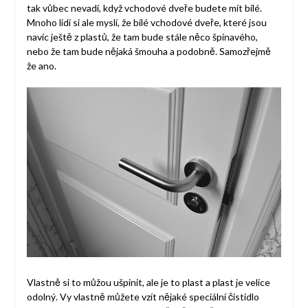
tak vůbec nevadí, když vchodové dveře budete mít bílé.
Mnoho lidí si ale myslí, že bílé vchodové dveře, které jsou
navíc ještě z plastů, že tam bude stále něco špinavého,
nebo že tam bude nějaká šmouha a podobně. Samozřejmě
že ano.
Vlastně si to můžou ušpinit, ale je to plast a plast je velice
odolný. Vy vlastně můžete vzít nějaké speciální čistidlo