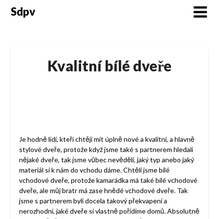
Skip
Sdpv
to
content
Kvalitní bílé dveře
Je hodně lidí, kteří chtějí mít úplně nové a kvalitní, a hlavně
stylové dveře, protože když jsme také s partnerem hledali
nějaké dveře, tak jsme vůbec nevěděli, jaký typ anebo jaký
materiál si k nám do vchodu dáme. Chtěli jsme bílé
vchodové dveře, protože kamarádka má také bílé vchodové
dveře, ale můj bratr má zase hnědé vchodové dveře. Tak
jsme s partnerem byli docela takový překvapení a
nerozhodní, jaké dveře si vlastně pořídíme domů. Absolutně