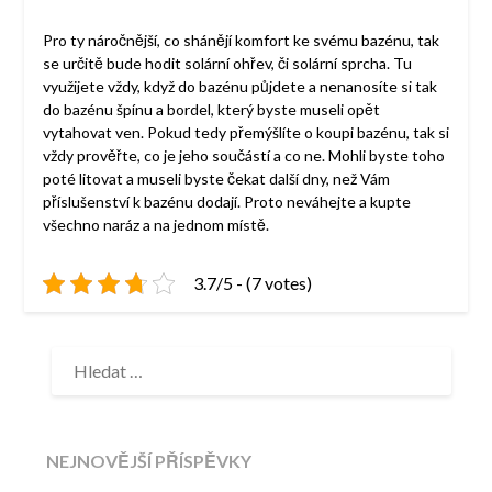
Pro ty náročnější, co shánějí komfort ke svému bazénu, tak
se určitě bude hodit solární ohřev, či solární sprcha. Tu
využijete vždy, když do bazénu půjdete a nenanosíte si tak
do bazénu špínu a bordel, který byste museli opět
vytahovat ven.
Pokud tedy přemýšlíte o koupi bazénu, tak si
vždy prověřte, co je jeho součástí a co ne. Mohli byste toho
poté litovat a museli byste čekat další dny, než Vám
příslušenství k bazénu dodají. Proto neváhejte a kupte
všechno naráz a na jednom místě.
3.7/5 - (7 votes)
VYHLEDÁVÁNÍ
NEJNOVĚJŠÍ PŘÍSPĚVKY