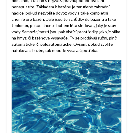
doma nic, a tak ho s největší pravděpodobností ani
nenapustíte. Základem k bazénu je zaručeně zahradní
hadice, pokud nezvolíte dovoz vody a také kompletní
chemie pro bazén. Dále jsou to schůdky do bazénu a také
teploměr, pokud chcete během léta sledovat, jaký je stav
vody. Samozřejmostí jsou pak čistící prostředky, jako je síťka
na hmyz, či bazénové vysavače. Ty se prodávají ruční, plně
automatické, či poloautomatické. Ovšem, pokud zvolíte
nafukovací bazén, tak nebude vysavač potřeba.