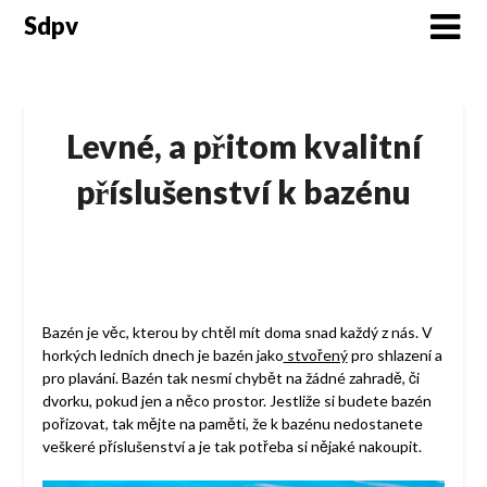
Skip
Sdpv
to
content
Levné, a přitom kvalitní
příslušenství k bazénu
Bazén je věc, kterou by chtěl mít doma snad každý z nás. V
horkých ledních dnech je bazén jako
stvořený
pro shlazení a
pro plavání. Bazén tak nesmí chybět na žádné zahradě, či
dvorku, pokud jen a něco prostor. Jestliže si budete bazén
pořizovat, tak mějte na paměti, že k bazénu nedostanete
veškeré příslušenství a je tak potřeba si nějaké nakoupit.