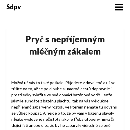
Skip
Sdpv
to
content
Pryč s nepříjemným
mléčným zákalem
Možná už vás to také potkalo. Přijedete z dovolené a už se
těšíte na to, až se po dlouhé a úmorné cestě dopravními
prostředky svlažíte ve své domácí bazénové vodě. Jenže
jakmile sundáte z bazénu plachtu, tak na vás vykoukne
nepříjemně zabarvený roztok, ve kterém nemáte tu odvahu
se vůbec koupat. A nejde o to, že by vám v bazénu plavaly
nějaké vyslovené nečistoty jako je třeba utopený hmyz či
tlející listí anebo o to, že by ho zabarvily viditelné zelené