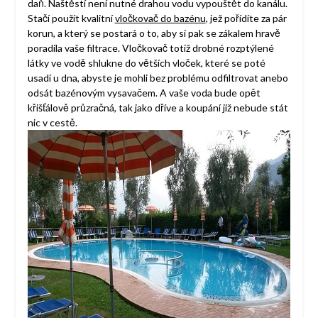
daň. Naštěstí není nutné drahou vodu vypouštět do kanálu.
Stačí použít kvalitní
vločkovač do bazénu
, jež pořídíte za pár
korun, a který se postará o to, aby si pak se zákalem hravě
poradila vaše filtrace. Vločkovač totiž drobné rozptýlené
látky ve vodě shlukne do větších vloček, které se poté
usadí u dna, abyste je mohli bez problému odfiltrovat anebo
odsát bazénovým vysavačem. A vaše voda bude opět
křišťálově průzračná, tak jako dříve a koupání již nebude stát
nic v cestě.