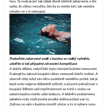
řasy. Ta voda je jen tak nějak divně mléčně zabarvená, a tím
spíše, že vůbec netušíte, čím by to mohlo být, tak nemáte
odvahu se v ní vykoupat.
Podezřele zabarvené vodě v bazénu se raději vyhněte,
ušetříte si tak případné zdravotní komplikace
A dobře děláte, neboť lidé trpící různými kožními nemocemi
či alergií by takové koupání vůbec nemuseli dobře snášet. A
obecně vždy, když vás něco podobně nemilého potká, tak je
lepší vodu nejprve důkladně vyčistit, a až poté pokračovat v
koupání. Během vaší nepřítomnosti se totiž s vodou ve
vašem bazénu mohlo udát ledasco. A klidně k podobnému
zakalení vody stačí pouhá prudká změna počasí a je to.
Začnou se vám v bazénu množit sinice, a to si vybere svou