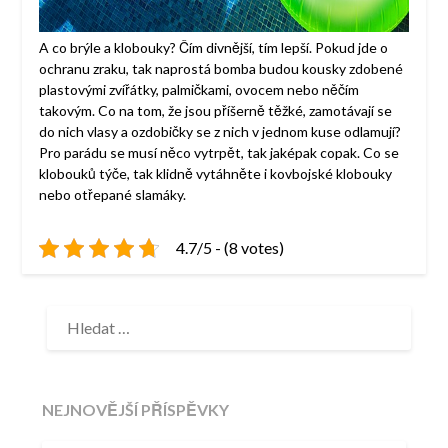
A co brýle a klobouky? Čím divnější, tím lepší. Pokud jde o
ochranu zraku, tak naprostá bomba budou kousky zdobené
plastovými zvířátky, palmičkami, ovocem nebo něčím
takovým. Co na tom, že jsou příšerně těžké, zamotávají se
do nich vlasy a ozdobičky se z nich v jednom kuse odlamují?
Pro parádu se musí něco vytrpět, tak jaképak copak. Co se
klobouků týče, tak klidně vytáhněte i kovbojské klobouky
nebo otřepané slamáky.
4.7/5 - (8 votes)
VYHLEDÁVÁNÍ
NEJNOVĚJŠÍ PŘÍSPĚVKY