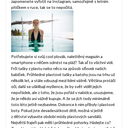
zapomenete vyfotit na Instagram, samozřejmě s letním
pitíčkem v ruce, tak se to nepočítá.
Potřebujete si svůj cool plovák, naleštěný magazín a
smartphone v něčem odnést na pláž? Tak ať to všichni vidí.
Frčí tašky z plastu nebo něco na způsob síťovek našich
babiček. Průhledné plastové tašky a batohy jsou na trhu už
několik let, a stále vzbuzují mezi lidmi vášně. Většina protáčí
oči, další se ušklíbají myšlence, že by svět viděl jejich
nepořádek, ale z toho, že jsou pořád v nabídce, usuzujeme,
že je někdo asi vážně kupuje. A že se jich tedy minimálně
toto léto ještě nezbavíme. Dokonce k nim přibyly i plastové
boty. Pokud jste devadesátkové dítě, možná si ještě
z dětství vybavíte období módy plastových sandálů.
Největší frajeři pak měli i průhledné pohorky. Hádejte co?