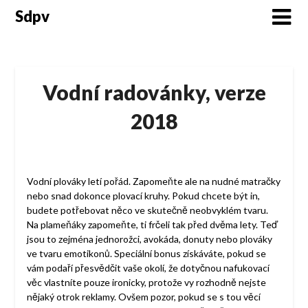
Skip
Sdpv
to
content
Vodní radovánky, verze
2018
Vodní plováky letí pořád. Zapomeňte ale na nudné matračky
nebo snad dokonce plovací kruhy. Pokud chcete být in,
budete potřebovat něco ve skutečně neobvyklém tvaru.
Na plameňáky zapomeňte, ti frčeli tak před dvěma lety. Teď
jsou to zejména jednorožci, avokáda, donuty nebo plováky
ve tvaru emotikonů. Speciální bonus získáváte, pokud se
vám podaří přesvědčit vaše okolí, že dotyčnou nafukovací
věc vlastníte pouze ironicky, protože vy rozhodně nejste
nějaký otrok reklamy. Ovšem pozor, pokud se s tou věcí