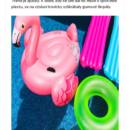
Trend je zpátky. V době, kdy se čím dál víc mluví o spotřebě
plastu, se na výsluní ironicky vyškrábaly gumové škrpály.