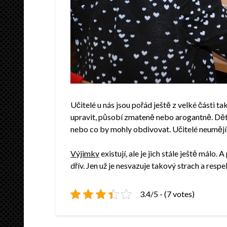
Učitelé u nás jsou pořád ještě z velké části t
upravit, působí zmateně nebo arogantně. Děti 
nebo co by mohly obdivovat. Učitelé neumějí 
Výjimky
existují, ale je jich stále ještě málo.
dřív. Jen už je nesvazuje takový strach a respek
3.4/5 - (7 votes)