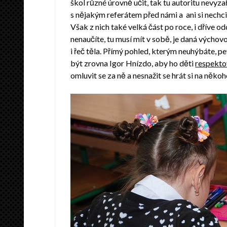
škol různé úrovně učit, tak tu autoritu nevyza
s nějakým referátem před námi a ani si nechc
Však z nich také velká část po roce, i dříve 
nenaučíte, tu musí mít v sobě, je daná výcho
i řeč těla. Přímý pohled, kterým neuhýbáte, p
být zrovna Igor Hnízdo, aby ho děti
respekto
omluvit se za ně a nesnažit se hrát si na něk