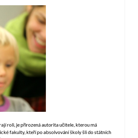
rají roli, je přirozená autorita učitele, kterou má
ké fakulty, kteří po absolvování školy šli do státních