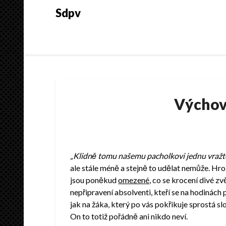
Skip
Sdpv
to
content
Výchov
„Klidně tomu našemu pacholkovi jednu vražte
ale stále méně a stejně to udělat nemůže. Hro
jsou poněkud
omezené
, co se krocení divé z
nepřipravení absolventi, kteří se na hodinách
jak na žáka, který po vás pokřikuje sprostá slo
On to totiž pořádně ani nikdo neví.