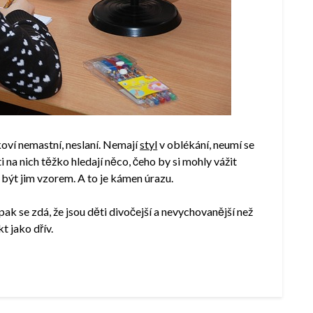
akoví nemastní, neslaní. Nemají
styl
v oblékání, neumí se
na nich těžko hledají něco, čeho by si mohly vážit
být jim vzorem. A to je kámen úrazu.
 A pak se zdá, že jsou děti divočejší a nevychovanější než
t jako dřív.