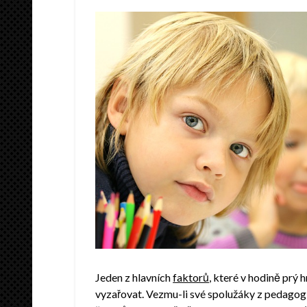
Jeden z hlavních
faktorů
, které v hodině prý h
vyzařovat. Vezmu-li své spolužáky z pedagogic