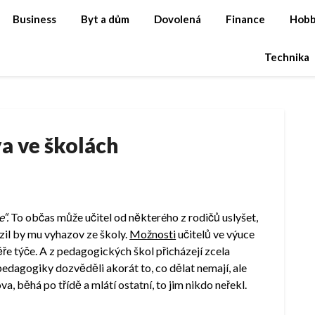
Business
Byt a dům
Dovolená
Finance
Hob
Technika
a ve školách
“.
To občas může učitel od některého z rodičů uslyšet,
zil by mu vyhazov ze školy.
Možnosti
učitelů ve výuce
věře týče. A z pedagogických škol přicházejí zcela
 pedagogiky dozvěděli akorát to, co dělat nemají, ale
va, běhá po třídě a mlátí ostatní, to jim nikdo neřekl.