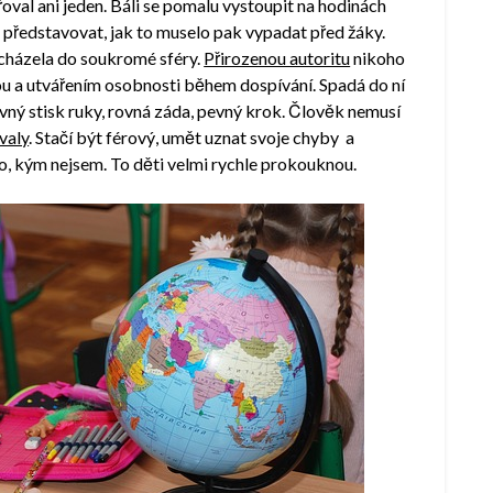
řoval ani jeden. Báli se pomalu vystoupit na hodinách
i představovat, jak to muselo pak vypadat před žáky.
odcházela do soukromé sféry.
Přirozenou autoritu
nikoho
vou a utvářením osobnosti během dospívání. Spadá do ní
evný stisk ruky, rovná záda, pevný krok. Člověk nemusí
valy
. Stačí být férový, umět uznat svoje chyby a
oho, kým nejsem. To děti velmi rychle prokouknou.