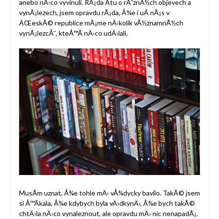
anebo nÄ›co vyvinuli. RÃ¡da Ätu o rÅ¯znÃ½ch objevech a
vynÃ¡lezech, jsem opravdu rÃ¡da, Å¾e i uÂ nÃ¡s v
ÄŒeskÃ© republice mÃ¡me nÄ›kolik vÃ½znamnÃ½ch
vynÃ¡lezcÅ¯, kteÅ™Ã­ nÄ›co udÄ›lali.
MusÃ­m uznat, Å¾e tohle mÄ› vÅ¾dycky bavilo. TakÃ© jsem
si Å™Ã­kala, Å¾e kdybych byla vÄ›dkynÄ›, Å¾e bych takÃ©
chtÄ›la nÄ›co vynaleznout, ale opravdu mÄ› nic nenapadÃ¡.