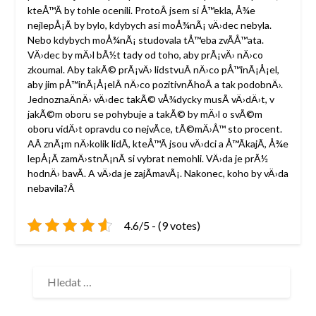
kteÅ™Ã­ by tohle ocenili. ProtoÂ jsem si Å™ekla, Å¾e
nejlepÅ¡Ã­ by bylo, kdybych asi moÅ¾nÃ¡ vÄ›dec nebyla.
Nebo kdybych moÅ¾nÃ¡ studovala tÅ™eba zvÃ­Å™ata.
VÄ›dec by mÄ›l bÃ½t tady od toho, aby prÃ¡vÄ› nÄ›co
zkoumal. Aby takÃ© prÃ¡vÄ› lidstvuÂ nÄ›co pÅ™inÃ¡Å¡el,
aby jim pÅ™inÃ¡Å¡elÂ nÄ›co pozitivnÃ­hoÂ a tak podobnÄ›.
JednoznaÄnÄ› vÄ›dec takÃ© vÅ¾dycky musÃ­ vÄ›dÄ›t, v
jakÃ©m oboru se pohybuje a takÃ© by mÄ›l o svÃ©m
oboru vidÄ›t opravdu co nejvÃ­ce, tÃ©mÄ›Å™ sto procent.
AÂ znÃ¡m nÄ›kolik lidÃ­, kteÅ™Ã­ jsou vÄ›dci a Å™Ã­kajÃ­, Å¾e
lepÅ¡Ã­ zamÄ›stnÃ¡nÃ­ si vybrat nemohli. VÄ›da je prÃ½
hodnÄ› bavÃ­. A vÄ›da je zajÃ­mavÃ¡. Nakonec, koho by vÄ›da
nebavila?Â
4.6/5 - (9 votes)
VYHLEDÁVÁNÍ