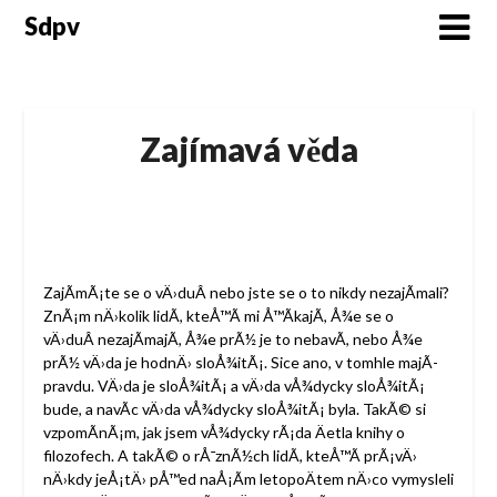
Skip
Sdpv
to
content
Zajímavá věda
ZajÃ­mÃ¡te se o vÄ›duÂ nebo jste se o to nikdy nezajÃ­mali?
ZnÃ¡m nÄ›kolik lidÃ­, kteÅ™Ã­ mi Å™Ã­kajÃ­, Å¾e se o
vÄ›duÂ nezajÃ­majÃ­, Å¾e prÃ½ je to nebavÃ­, nebo Å¾e
prÃ½ vÄ›da je hodnÄ› sloÅ¾itÃ¡. Sice ano, v tomhle majÃ­
pravdu. VÄ›da je sloÅ¾itÃ¡ a vÄ›da vÅ¾dycky sloÅ¾itÃ¡
bude, a navÃ­c vÄ›da vÅ¾dycky sloÅ¾itÃ¡ byla. TakÃ© si
vzpomÃ­nÃ¡m, jak jsem vÅ¾dycky rÃ¡da Äetla knihy o
filozofech. A takÃ© o rÅ¯znÃ½ch lidÃ­, kteÅ™Ã­ prÃ¡vÄ›
nÄ›kdy jeÅ¡tÄ› pÅ™ed naÅ¡Ã­m letopoÄtem nÄ›co vymysleli