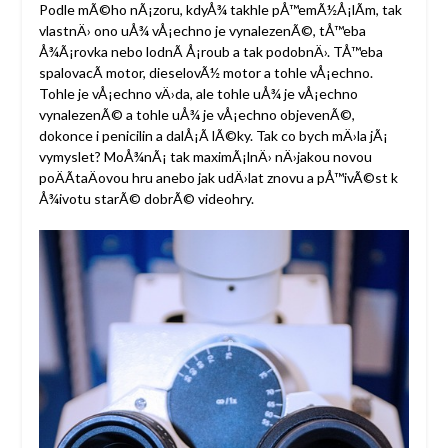
Podle mÃ©ho nÃ¡zoru, kdyÅ¾ takhle pÅ™emÃ½Å¡lÃ­m, tak
vlastnÄ› ono uÅ¾ vÅ¡echno je vynalezenÃ©, tÅ™eba
Å¾Ã¡rovka nebo lodnÃ­ Å¡roub a tak podobnÄ›. TÅ™eba
spalovacÃ­ motor, dieselovÃ½ motor a tohle vÅ¡echno.
Tohle je vÅ¡echno vÄ›da, ale tohle uÅ¾ je vÅ¡echno
vynalezenÃ© a tohle uÅ¾ je vÅ¡echno objevenÃ©,
dokonce i penicilin a dalÅ¡Ã­ lÃ©ky. Tak co bych mÄ›la jÃ¡
vymyslet? MoÅ¾nÃ¡ tak maximÃ¡lnÄ› nÄ›jakou novou
poÄÃ­taÄovou hru anebo jak udÄ›lat znovu a pÅ™ivÃ©st k
Å¾ivotu starÃ© dobrÃ© videohry.