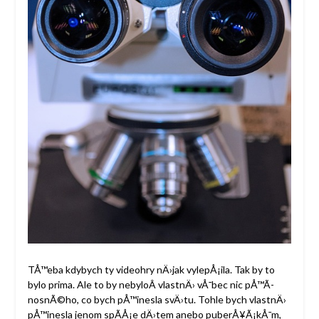
TÅ™eba kdybych ty videohry nÄ›jak vylepÅ¡ila. Tak by to
bylo prima. Ale to by nebyloÂ vlastnÄ› vÅ¯bec nic pÅ™Ã­
nosnÃ©ho, co bych pÅ™inesla svÄ›tu. Tohle bych vlastnÄ›
pÅ™inesla jenom spÃ­Å¡e dÄ›tem anebo puberÅ¥Ã¡kÅ¯m,