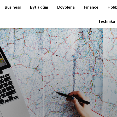
Business
Byt a dům
Dovolená
Finance
Hob
Technika