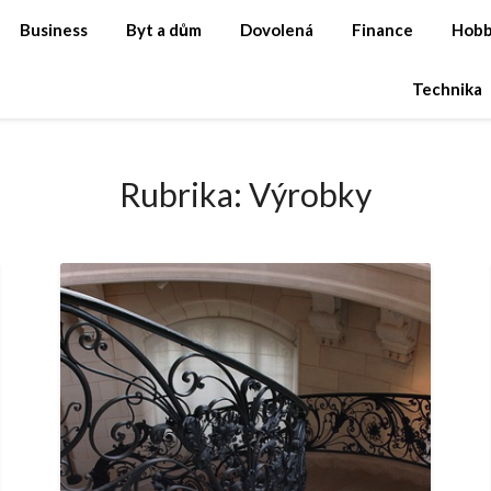
Business
Byt a dům
Dovolená
Finance
Hob
Technika
Rubrika:
Výrobky